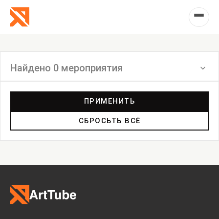
Найдено 0 мероприятия
Фильтр
ПРИМЕНИТЬ
СБРОСЬТЬ ВСЁ
Выставка
Лекция
Фестиваль
Анонс
Мастерские
Дискуссия
Пост-релиз
Пресс-конференция
Маркет