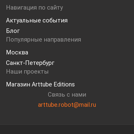
Ярмарка
Навигация по сайту
Интервью
Актуальные события
Open call
Экскурсия
Блог
Дискуссия
Популярные направления
Cosmoscow 2024
Blazar 2024
Москва
Встречи
Санкт-Петербург
Круглый стол
Наши проекты
Магазин Arttube Editions
Связь с нами
arttube.robot@mail.ru