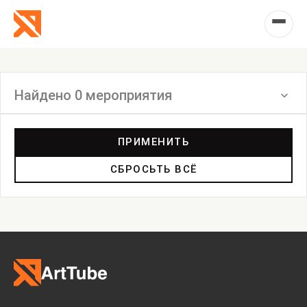
Найдено 0 мероприятия
Фильтр
ПРИМЕНИТЬ
СБРОСЬТЬ ВСЁ
Выставка
Лекция
Фестиваль
Анонс
Мастерские
Дискуссия
Пост-релиз
Пресс-конференция
Маркет