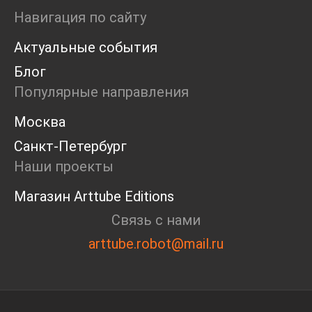
Ярмарка
Навигация по сайту
Интервью
Актуальные события
Open call
Экскурсия
Блог
Дискуссия
Популярные направления
Cosmoscow 2024
Blazar 2024
Москва
Встречи
Санкт-Петербург
Круглый стол
Наши проекты
Магазин Arttube Editions
Связь с нами
arttube.robot@mail.ru