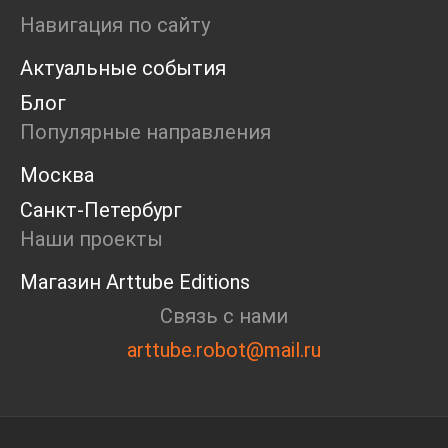
Ярмарка
Навигация по сайту
Интервью
Актуальные события
Open call
Экскурсия
Блог
Дискуссия
Популярные направления
Cosmoscow 2024
Blazar 2024
Москва
Встречи
Санкт-Петербург
Круглый стол
Наши проекты
Магазин Arttube Editions
Связь с нами
arttube.robot@mail.ru