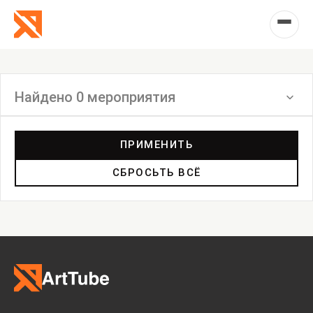
Найдено 0 мероприятия
Фильтр
ПРИМЕНИТЬ
СБРОСЬТЬ ВСЁ
Выставка
Лекция
Фестиваль
Анонс
Мастерские
Дискуссия
Пост-релиз
Пресс-конференция
Маркет