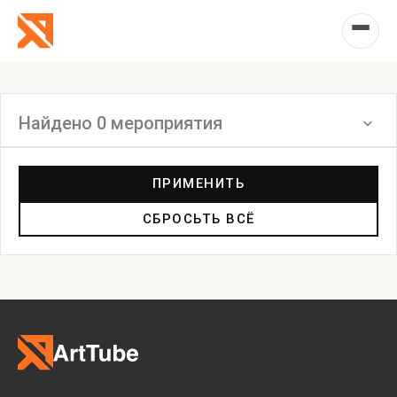
Найдено 0 мероприятия
Фильтр
ПРИМЕНИТЬ
СБРОСЬТЬ ВСЁ
Выставка
Лекция
Фестиваль
Анонс
Мастерские
Дискуссия
Пост-релиз
Пресс-конференция
Маркет