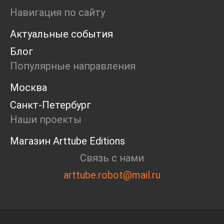
Ярмарка
Навигация по сайту
Интервью
Актуальные события
Open call
Экскурсия
Блог
Дискуссия
Популярные направления
Cosmoscow 2024
Blazar 2024
Москва
Встречи
Санкт-Петербург
Круглый стол
Наши проекты
Магазин Arttube Editions
Связь с нами
arttube.robot@mail.ru