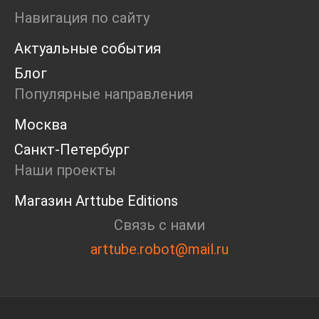
Ярмарка
Навигация по сайту
Интервью
Актуальные события
Open call
Экскурсия
Блог
Дискуссия
Популярные направления
Cosmoscow 2024
Blazar 2024
Москва
Встречи
Санкт-Петербург
Круглый стол
Наши проекты
Магазин Arttube Editions
Связь с нами
arttube.robot@mail.ru