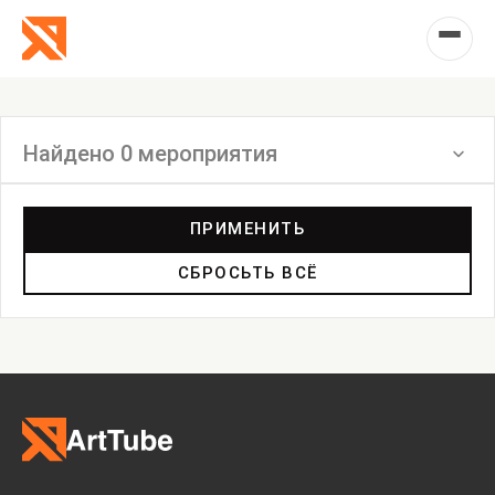
Найдено 0 мероприятия
Фильтр
ПРИМЕНИТЬ
СБРОСЬТЬ ВСЁ
Выставка
Лекция
Фестиваль
Анонс
Мастерские
Дискуссия
Пост-релиз
Пресс-конференция
Маркет