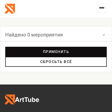
Найдено 0 мероприятия
Фильтр
ПРИМЕНИТЬ
СБРОСЬТЬ ВСЁ
Выставка
Лекция
Фестиваль
Анонс
Мастерские
Дискуссия
Пост-релиз
Пресс-конференция
Маркет