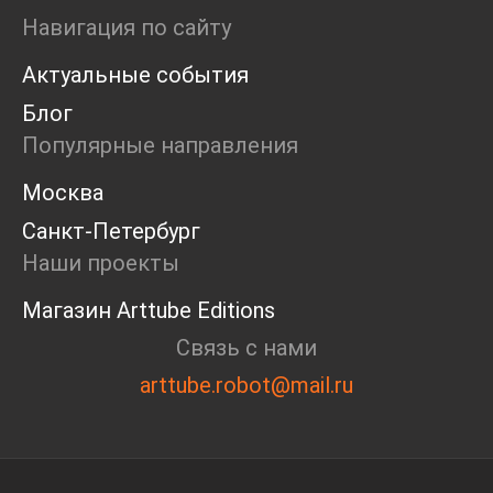
Ярмарка
Навигация по сайту
Интервью
Актуальные события
Open call
Экскурсия
Блог
Дискуссия
Популярные направления
Cosmoscow 2024
Blazar 2024
Москва
Встречи
Санкт-Петербург
Круглый стол
Наши проекты
Магазин Arttube Editions
Связь с нами
arttube.robot@mail.ru