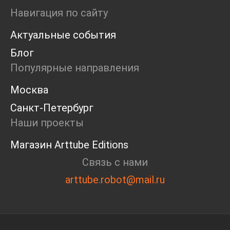
Ярмарка
Навигация по сайту
Интервью
Актуальные события
Open call
Экскурсия
Блог
Дискуссия
Популярные направления
Cosmoscow 2024
Blazar 2024
Москва
Встречи
Санкт-Петербург
Круглый стол
Наши проекты
Магазин Arttube Editions
Связь с нами
arttube.robot@mail.ru