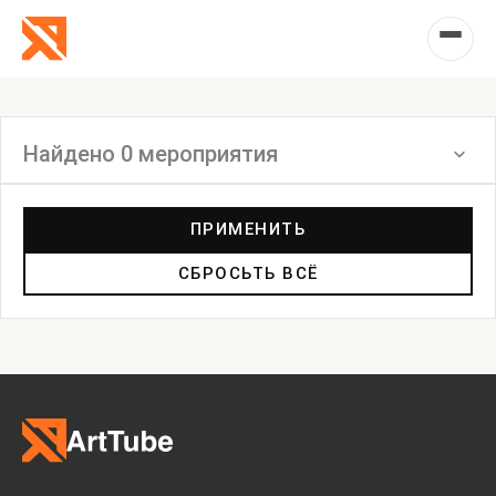
Найдено 0 мероприятия
Фильтр
ПРИМЕНИТЬ
СБРОСЬТЬ ВСЁ
Выставка
Лекция
Фестиваль
Анонс
Мастерские
Дискуссия
Пост-релиз
Пресс-конференция
Маркет