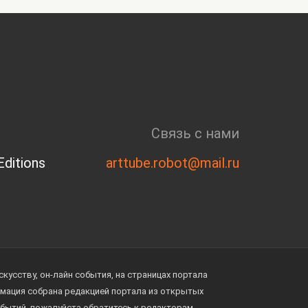
Связь с нами
ditions
arttube.robot@mail.ru
усству, он-лайн события, на страницах портала
ормация собрана редакцией портала из открытых
обытий, пожалуйста обратитесь к редакторам.