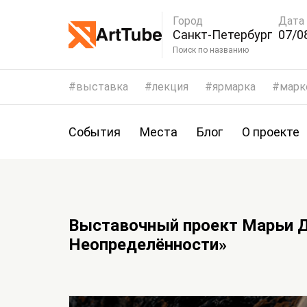
Город
Дата
Санкт-Петербург
07/0
Поиск по названию
выставка
лекция
ярмарка
марк
События
Места
Блог
О проекте
Выставочный проект Марьи Д
Неопределённости»