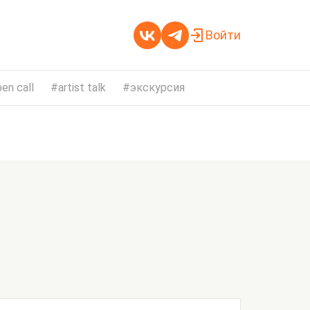
Войти
en call
artist talk
экскурсия