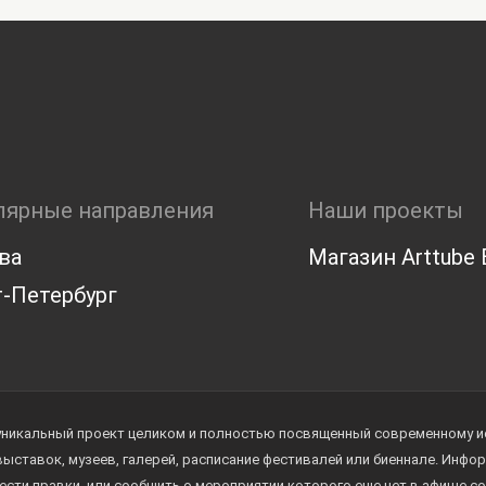
лярные направления
Наши проекты
ва
Магазин Arttube E
-Петербург
уникальный проект целиком и полностью посвященный современному иск
 выставок, музеев, галерей, расписание фестивалей или биеннале. Инф
ести правки, или сообщить о мероприятии которого еще нет в афише с