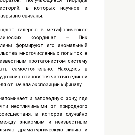
образов. Получающиеся гибриды
историй, в которых научное и
разрывно связаны.
ащают галерею в метафорическое
изических координат — Пик
Елены формируют его аномальный
ельства многочисленных попыток в
еизвестным протагонистом систему
ать самостоятельно. Находясь в
художниц становятся частью единой
ля от начала экспозиции к финалу.
апоминает и заповедную зону, где
очти неотличимыми от природного
оисшествия, в которое случайно
 между знакомым и неизвестным
льную драматургическую линию и