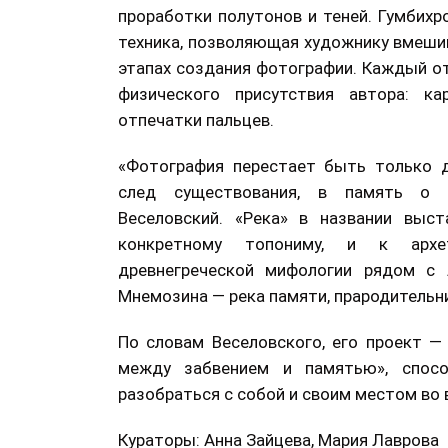
проработки полутонов и теней. Гумбихр
техника, позволяющая художнику вмешив
этапах создания фотографии. Каждый от
физического присутствия автора: ка
отпечатки пальцев.
«Фотография перестает быть только 
след существования, в память о п
Веселовский. «Река» в названии выс
конкретному топониму, и к архет
древнегреческой мифологии рядом с Л
Мнемозина — река памяти, прародительн
По словам Веселовского, его проект —
между забвением и памятью», спосо
разобраться с собой и своим местом во 
Кураторы: Анна Зайцева, Мария Лаврова