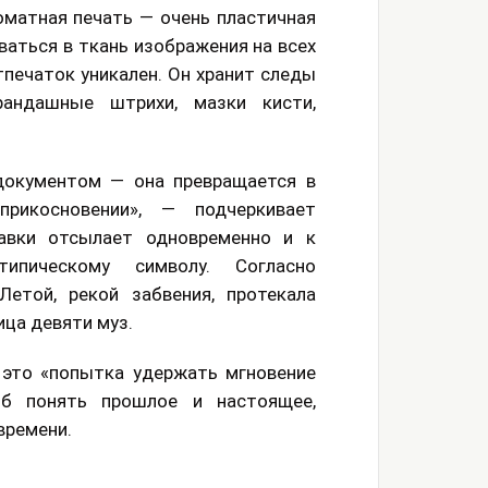
оматная печать — очень пластичная
аться в ткань изображения на всех
печаток уникален. Он хранит следы
рандашные штрихи, мазки кисти,
документом — она превращается в
рикосновении», — подчеркивает
тавки отсылает одновременно и к
ипическому символу. Согласно
етой, рекой забвения, протекала
ица девяти муз.
 это «попытка удержать мгновение
б понять прошлое и настоящее,
времени.