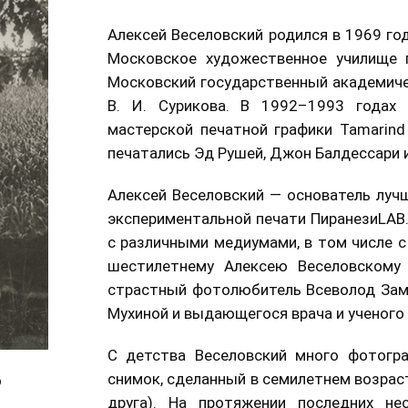
Алексей Веселовский родился в 1969 год
Московское художественное училище 
Московский государственный академиче
В. И. Сурикова. В 1992–1993 годах 
мастерской печатной графики Tamarind 
печатались Эд Рушей, Джон Балдессари и
Алексей Веселовский — основатель лучш
экспериментальной печати ПиранезиLAB.
с различными медиумами, в том числе 
шестилетнему Алексею Веселовскому
страстный фотолюбитель Всеволод Замк
Мухиной и выдающегося врача и ученого
С детства Веселовский много фотогра
снимок, сделанный в семилетнем возраст
6
друга). На протяжении последних не