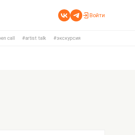
Войти
en call
artist talk
экскурсия