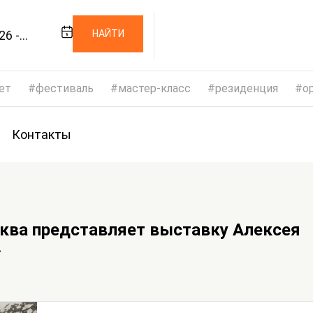
26 -
НАЙТИ
26
ет
фестиваль
мастер-класс
резиденция
op
Контакты
ква представляет выставку Алексея
»