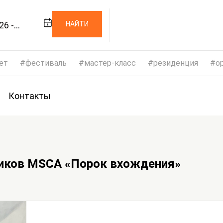
26 -
НАЙТИ
26
ет
фестиваль
мастер-класс
резиденция
op
Контакты
ников MSCA «Порок вхождения»