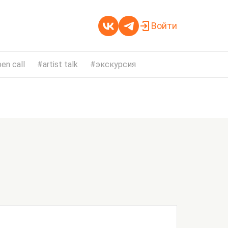
Войти
en call
artist talk
экскурсия