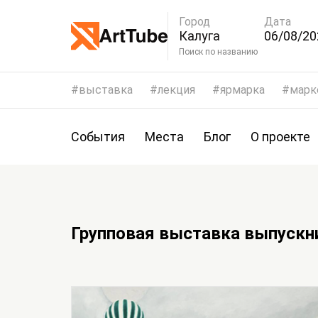
Город
Дата
Калуга
06/08/20
09/08/20
Поиск по названию
выставка
лекция
ярмарка
марк
События
Места
Блог
О проекте
Групповая выставка выпуск