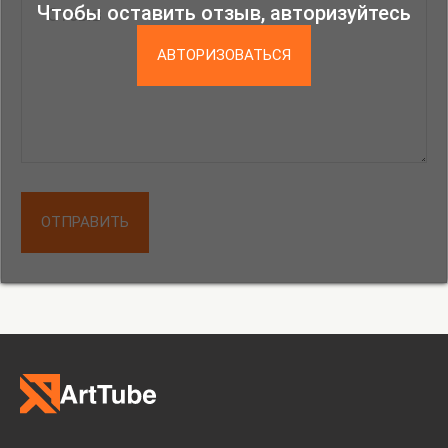
проведёт artist-talk с художницами,
Чтобы оставить отзыв, авторизуйтесь
участвующими в выставке. 30 ноября состоится
медиация с музыковедом Ксенией Быстровой, а
АВТОРИЗОВАТЬСЯ
14 декабря — лекция от искусствоведа Ильи
Крончева-Иванова.
Подробности и регистрация
ОТПРАВИТЬ