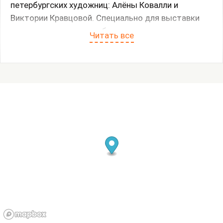
петербургских художниц: Алёны Ковалли и
Виктории Кравцовой. Специально для выставки
художницы создали работы, отсылающие к
Читать все
локации нового пространства — инсталляции
визуально осмысляют пространство и
особенности Шуваловского парка.
Экспозиция начинается с текстильной
инсталляции Алёны Ковалли из проекта
«Транзитная зона», в которой художница
обращается к картографии Шуваловского
лесопарка. Выставочное пространство Flux
выступает как пограничная зона между бетонной
геометрией города и децентрализованными
формами лесопарка.
Во втором зале расположится инсталляция
Виктории Кравцовой, исследующая водоёмы