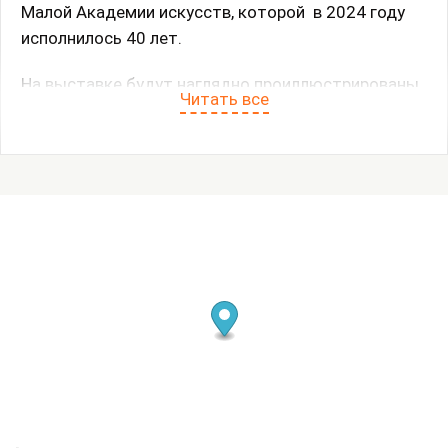
Малой Академии искусств, которой в 2024 году
исполнилось 40 лет.
На выставке будут наглядно проиллюстрированы
Читать все
принципы авторской педагогической системы
художественными произведениями, созданными
учащимися школы разных поколений.
Экспозиция выставки объединяется основной
идеей, проходящей «красной нитью» через все
учебные программы Школы - идеей ЛЮБВИ как
воплощением закона Единства и Дополнения
Противоположностей.
Тема РОЖДЕНИЯ ЛЮБВИ будет раскрыта на
нашей экспозиции через СЕМЬЮ (7 Я)!
ПАПУ И МАМУ – Семь разделов, семь этапов