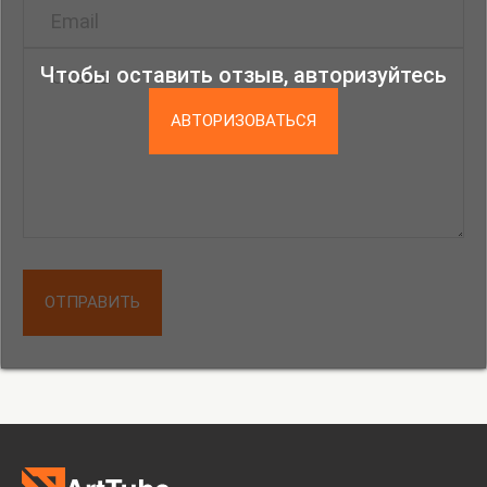
серии пленэрных работ, натурные зарисовки и
композиции.
Чтобы оставить отзыв, авторизуйтесь
ЛЮБОВЬ К ПОЗНАНИЮ – будет воплощена через
серию монументальных полотен «Дорога жизни».
АВТОРИЗОВАТЬСЯ
ЛЮБОВЬ К МИРОЗДАНИЮ – будет воплощена в
экспозиции через серию авторских композиций на
тему «Сотворение мира».
ЛЮБОВЬ К ИСКУССТВУ – будет представлена
через серию копий картин русских и зарубежных
ОТПРАВИТЬ
художников, а также через натюрморты.
ЛЮБОВЬ К ЛЮДЯМ – будет представлена через
созидательную деятельность для людей,
воплощенную в монументальных произведениях
для общественных мест. Эта идея будет