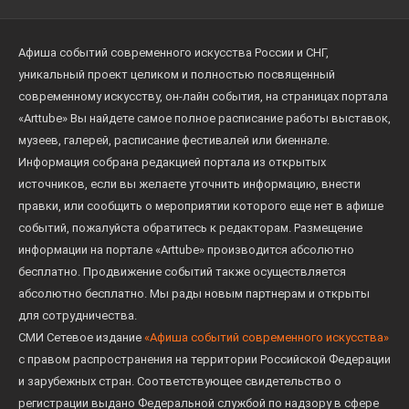
монументальные работы, без сомнения, не
оставят равнодушными всех любителей
Афиша событий современного искусства России и СНГ,
искусства. Уникальной особенностью выставки
уникальный проект целиком и полностью посвященный
станет непосредственное общение зрителей с
современному искусству, он-лайн события, на страницах портала
авторами работ. Воспитанники Малой Академии
«Arttube» Вы найдете самое полное расписание работы выставок,
искусств будут экскурсоводами на этой
музеев, галерей, расписание фестивалей или биеннале.
экспозиции. Культурная программа выставки
Информация собрана редакцией портала из открытых
будет включать мастер-классы, музыкально-
источников, если вы желаете уточнить информацию, внести
правки, или сообщить о мероприятии которого еще нет в афише
поэтические вечера!
событий, пожалуйста обратитесь к редакторам. Размещение
Галерея «У золотой лестницы», «Большая
информации на портале «Arttube» производится абсолютно
бесплатно. Продвижение событий также осуществляется
ремесленная» 4 этаж.
абсолютно бесплатно. Мы рады новым партнерам и открыты
для сотрудничества.
СМИ Сетевое издание
«Афиша событий современного искусства»
с правом распространения на территории Российской Федерации
и зарубежных стран. Соответствующее свидетельство о
регистрации выдано Федеральной службой по надзору в сфере