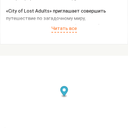
«City of Lost Adults» приглашает совершить
путешествие по загадочному миру,
вдохновленному американской массовой
Читать все
культурой и таинственной эстетикой
компьютерных игр 90-х годов. Название проекта
отсылает к игре «The City of Lost Children»,
которая в детстве запомнилась художнику своей
специфической атмосферой и предгрозовой
палитрой. Её контраст между
детализированными, неподвижными фонами и
угловатыми низкополигональными персонажами
стал отправной точкой для создания проекта.
«И вот, спустя годы, я осознал, что этот “Город
потерянных детей” вырос вместе со мной,
превратившись в “Город потерянных взрослых”»,
—